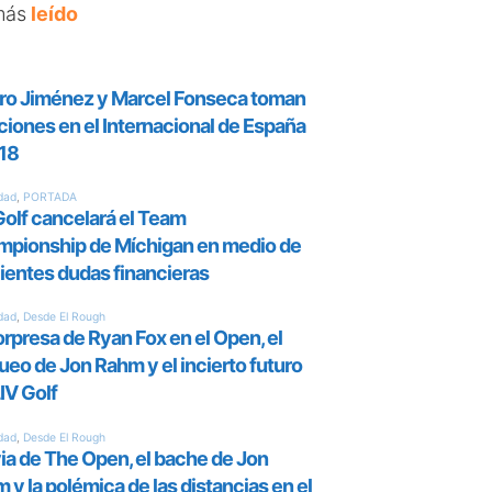
más
leído