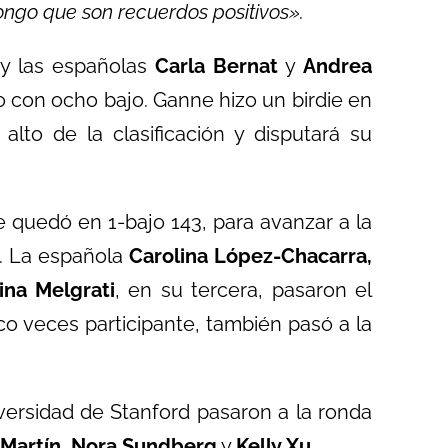
ngo que son recuerdos positivos».
 y las españolas
Carla Bernat
y
Andrea
 con ocho bajo. Ganne hizo un birdie en
lto de la clasificación y disputará su
e quedó en 1-bajo 143, para avanzar a la
. La española
Carolina López-Chacarra,
ina Melgrati
, en su tercera, pasaron el
nco veces participante, también pasó a la
iversidad de Stanford pasaron a la ronda
 Martín
,
Nora Sundberg
y
Kelly Xu
.