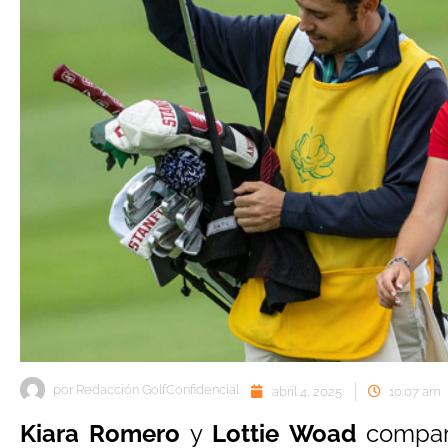
por
Redacción GolfConfidencial
abril 4, 2025
10:07 am
Kiara Romero
y
Lottie Woad
compart