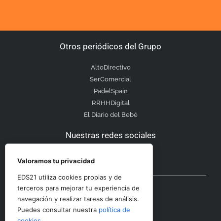
Otros periódicos del Grupo
AltoDirectivo
SerComercial
PadelSpain
RRHHDigital
El Diario del Bebé
Nuestras redes sociales
Valoramos tu privacidad
EDS21 utiliza cookies propias y de
Otras secciones
terceros para mejorar tu experiencia de
navegación y realizar tareas de análisis.
Puedes consultar nuestra
política de
Contacto
cookies
.