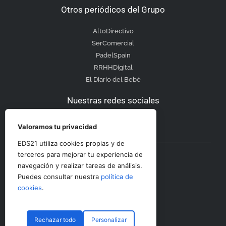
Otros periódicos del Grupo
AltoDirectivo
SerComercial
PadelSpain
RRHHDigital
El Diario del Bebé
Nuestras redes sociales
Valoramos tu privacidad
EDS21 utiliza cookies propias y de
Otras secciones
terceros para mejorar tu experiencia de
navegación y realizar tareas de análisis.
Puedes consultar nuestra
política de
Contacto
cookies
.
Aviso Legal
Rechazar todo
Personalizar