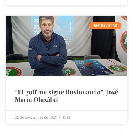
ENTREVISTAS
“El golf me sigue ilusionando”, José
María Olazábal
22 de noviembre de 2023
11:44