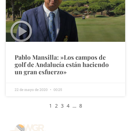
Pablo Mansilla: »Los campos de
golf de Andalucía están haciendo
un gran esfuerzo»
22 de mayo de 2020
00:25
1
2
3
4
…
8