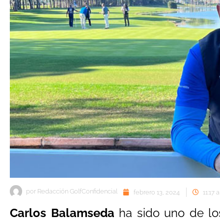
por
Redacción GolfConfidencial
febrero 13, 2024
11:17 
Carlos Balamseda
ha sido uno de los