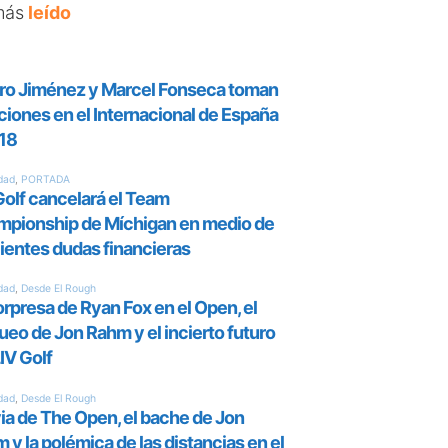
más
leído