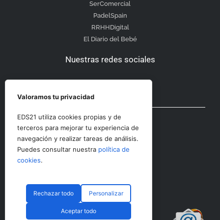
SerComercial
PadelSpain
RRHHDigital
El Diario del Bebé
Nuestras redes sociales
Valoramos tu privacidad
Otras secciones
EDS21 utiliza cookies propias y de
terceros para mejorar tu experiencia de
navegación y realizar tareas de análisis.
Contacto
Puedes consultar nuestra
política de
Aviso Legal
cookies
.
Rechazar todo
Personalizar
© CopyRight 2023 RRHHDigital
Aceptar todo