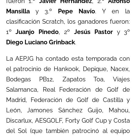
fueron 1.º
Javier Hernández
, 2.º
Alfonso
Mansilla
y 3.º
Pepe Navío
. Y en la
clasificación Scratch, los ganadores fueron:
1º
Juanjo Pinedo
, 2º
Jesús Pastor
y 3º
Diego Luciano Grinback
.
La AEPJG ha contado esta temporada con
el patrocinio de Hankook, Depique, Nacex,
Bodegas PB12, Zapatos Toa, Viajes
Salamanca, Real Federación de Golf de
Madrid, Federación de Golf de Castilla y
León, Jamones Sánchez Guijo, Mahou,
Discarlux, AESGOLF, Forty Golf Cup y Costa
del Sol (que también patrocinó al equipo