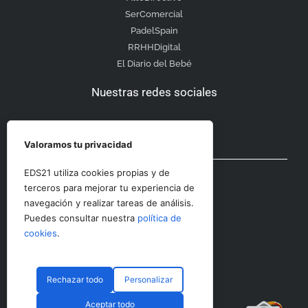
SerComercial
PadelSpain
RRHHDigital
El Diario del Bebé
Nuestras redes sociales
Valoramos tu privacidad
Otras secciones
EDS21 utiliza cookies propias y de
terceros para mejorar tu experiencia de
navegación y realizar tareas de análisis.
Contacto
Puedes consultar nuestra
política de
Aviso Legal
cookies
.
Rechazar todo
Personalizar
© CopyRight 2023 RRHHDigital
Aceptar todo