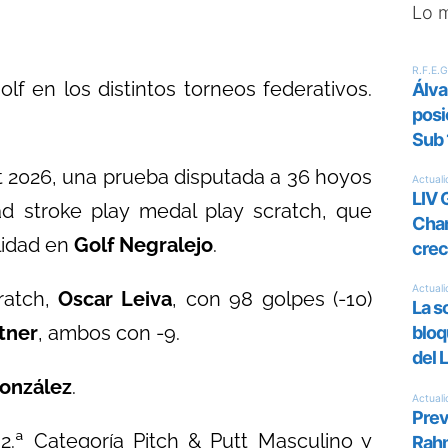
Lo 
lf en los distintos torneos federativos.
tt 2026, una prueba disputada a 36 hoyos
d stroke play medal play scratch, que
lidad en
Golf Negralejo
.
atch,
Oscar Leiva
, con 98 golpes (-10)
tner
, ambos con -9.
onzález
.
2.ª Categoría Pitch & Putt Masculino y