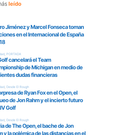
más
leído