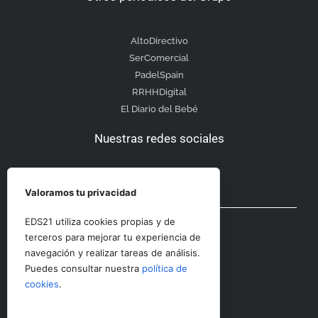
AltoDirectivo
SerComercial
PadelSpain
RRHHDigital
El Diario del Bebé
Nuestras redes sociales
Valoramos tu privacidad
Otras secciones
EDS21 utiliza cookies propias y de
terceros para mejorar tu experiencia de
navegación y realizar tareas de análisis.
Contacto
Puedes consultar nuestra
política de
Aviso Legal
cookies
.