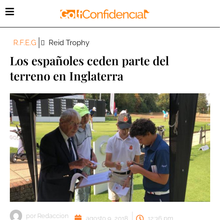
R.F.E.G
Reid Trophy
Los españoles ceden parte del
terreno en Inglaterra
por
Redaccion
agosto 9, 2018
12:36 pm