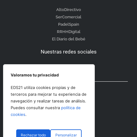
AltoDirectivo
SerComercial
PadelSpain
RRHHDigital
El Diario del Bebé
Nuestras redes sociales
Valoramos tu privacidad
Otras secciones
EDS21 utiliza cookies propias y de
terceros para mejorar tu experiencia de
navegación y realizar tareas de análisis.
Contacto
Puedes consultar nuestra
política de
Aviso Legal
cookies
.
Rechazar todo
Personalizar