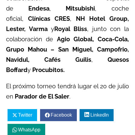
de
Endesa
,
Mitsubishi
, coche
oficial,
Clínicas CRES
,
NH Hotel Group,
Lester, Varma
y
Royal Bliss
, junto con la
colaboración de
Agio Global, Coca-Cola,
Grupo Mahou – San Miguel, Campofrio,
Navidul, Cafés Guilis
,
Quesos
Boffard
y
Procubitos.
El próximo torneo tendrá lugar el 20 de julio
en
Parador de El Saler
.
Twitter
Facebook
LinkedIn
WhatsApp