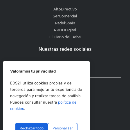
AltoDirectivo
SerComercial
PadelSpain
RRHHDigital
El Diario del Bebé
Nuestras redes sociales
Valoramos tu privacidad
Otras secciones
EDS21 utiliza cookies propias y de
terceros para mejorar tu experiencia de
navegación y realizar tareas de análisis.
Contacto
Puedes consultar nuestra
política de
Aviso Legal
cookies
.
Rechazar todo
Personalizar