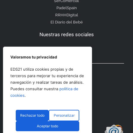
SerComercial
PadelSpain
RRHHDigital
El Diario del Bebé
Nuestras redes sociales
Valoramos tu privacidad
Otras secciones
EDS21 utiliza cookies propias y de
terceros para mejorar tu experiencia de
navegación y realizar tareas de análisis.
Contacto
Puedes consultar nuestra
política de
Aviso Legal
cookies
.
Rechazar todo
Personalizar
© CopyRight 2023 RRHHDigital
Aceptar todo