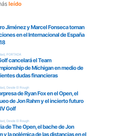
más
leído