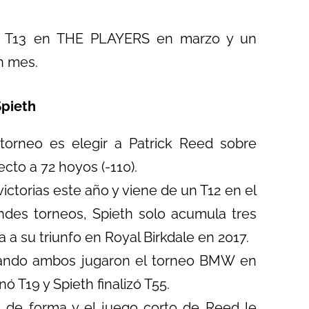
un T13 en THE PLAYERS en marzo y un
n mes.
Spieth
torneo es elegir a Patrick Reed sobre
cto a 72 hoyos (-110).
ctorias este año y viene de un T12 en el
andes torneos, Spieth solo acumula tres
a a su triunfo en Royal Birkdale en 2017.
uando ambos jugaron el torneo BMW en
 T19 y Spieth finalizó T55.
o de forma y el juego corto de Reed le