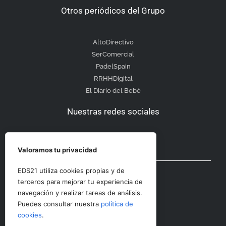
Otros periódicos del Grupo
AltoDirectivo
SerComercial
PadelSpain
RRHHDigital
El Diario del Bebé
Nuestras redes sociales
Valoramos tu privacidad
Otras secciones
EDS21 utiliza cookies propias y de
terceros para mejorar tu experiencia de
navegación y realizar tareas de análisis.
Contacto
Puedes consultar nuestra
política de
Aviso Legal
cookies
.