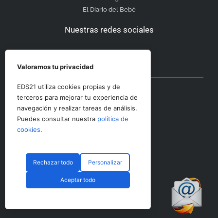
El Diario del Bebé
Nuestras redes sociales
Valoramos tu privacidad
Otras secciones
EDS21 utiliza cookies propias y de
terceros para mejorar tu experiencia de
navegación y realizar tareas de análisis.
Contacto
Puedes consultar nuestra
política de
Aviso Legal
cookies
.
Rechazar todo
Personalizar
© CopyRight 2023 RRHHDigital
Aceptar todo