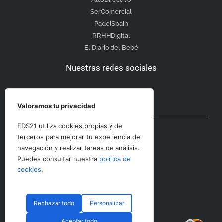
SerComercial
PadelSpain
RRHHDigital
El Diario del Bebé
Nuestras redes sociales
Valoramos tu privacidad
Otras secciones
EDS21 utiliza cookies propias y de
terceros para mejorar tu experiencia de
navegación y realizar tareas de análisis.
Contacto
Puedes consultar nuestra
política de
Aviso Legal
cookies
.
Rechazar todo
Personalizar
© CopyRight 2023 RRHHDigital
Aceptar todo