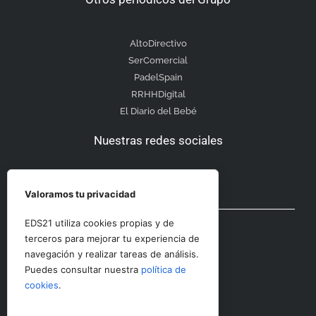
AltoDirectivo
SerComercial
PadelSpain
RRHHDigital
El Diario del Bebé
Nuestras redes sociales
Valoramos tu privacidad
Otras secciones
EDS21 utiliza cookies propias y de
terceros para mejorar tu experiencia de
navegación y realizar tareas de análisis.
Contacto
Puedes consultar nuestra
política de
Aviso Legal
cookies
.