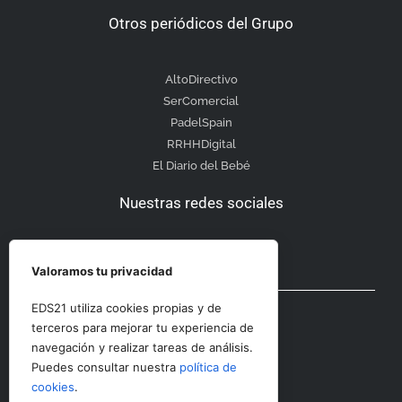
Otros periódicos del Grupo
AltoDirectivo
SerComercial
PadelSpain
RRHHDigital
El Diario del Bebé
Nuestras redes sociales
Valoramos tu privacidad
Otras secciones
EDS21 utiliza cookies propias y de
terceros para mejorar tu experiencia de
navegación y realizar tareas de análisis.
Contacto
Puedes consultar nuestra
política de
Aviso Legal
cookies
.