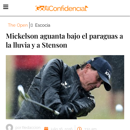
The Open
Escocia
Mickelson aguanta bajo el paraguas a
la lluvia y a Stenson
por
Redaccion
julio 16, 2016
7:51 am