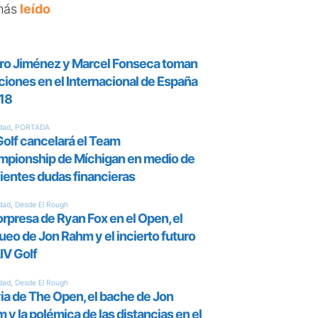
más
leído