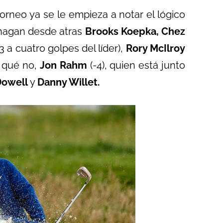
torneo ya se le empieza a notar el lógico
 hagan desde atras
Brooks Koepka, Chez
3 a cuatro golpes del líder),
Rory McIlroy
r qué no,
Jon Rahm
(-4), quien está junto
Dowell
y
Danny Willet.