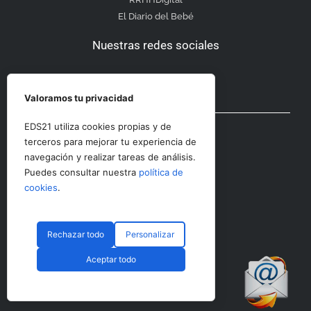
El Diario del Bebé
Nuestras redes sociales
Valoramos tu privacidad
Otras secciones
EDS21 utiliza cookies propias y de
terceros para mejorar tu experiencia de
navegación y realizar tareas de análisis.
Contacto
Puedes consultar nuestra
política de
Aviso Legal
cookies
.
Rechazar todo
Personalizar
© CopyRight 2023 RRHHDigital
Aceptar todo