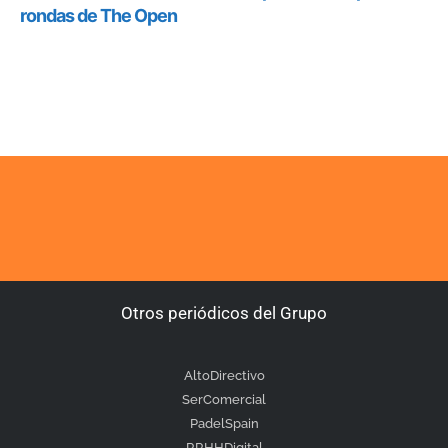
Otros periódicos del Grupo
AltoDirectivo
SerComercial
PadelSpain
RRHHDigital