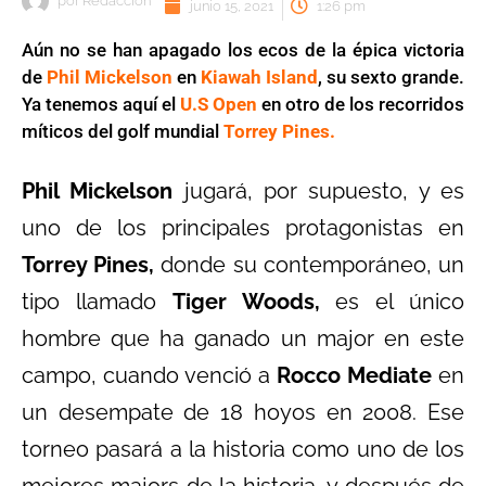
por
Redaccion
junio 15, 2021
1:26 pm
Aún no se han apagado los ecos de la épica victoria
de
Phil Mickelson
en
Kiawah Island
, su sexto grande.
Ya tenemos aquí el
U.S Open
en otro de los recorridos
míticos del golf mundial
Torrey Pines.
Phil Mickelson
jugará, por supuesto, y es
uno de los principales protagonistas en
Torrey Pines,
donde su contemporáneo, un
tipo llamado
Tiger Woods,
es el único
hombre que ha ganado un major en este
campo, cuando venció a
Rocco Mediate
en
un desempate de 18 hoyos en 2008. Ese
torneo pasará a la historia como uno de los
mejores majors de la historia, y después de