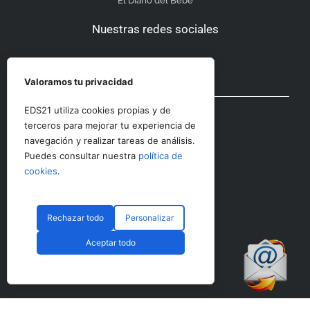
El Diario del Bebé
Nuestras redes sociales
Valoramos tu privacidad
Otras secciones
EDS21 utiliza cookies propias y de
terceros para mejorar tu experiencia de
navegación y realizar tareas de análisis.
Contacto
Puedes consultar nuestra
política de
Aviso Legal
cookies
.
Rechazar todo
Personalizar
© CopyRight 2023 RRHHDigital
Aceptar todo