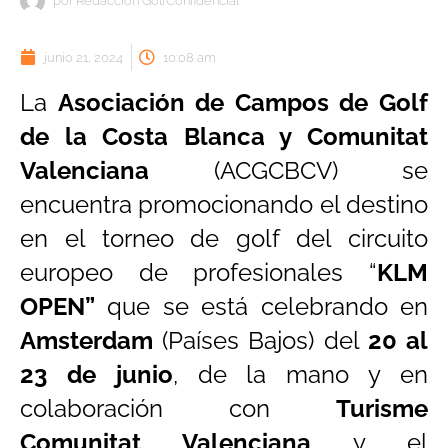
por
Redacción GolfConfidencial
junio 21, 2024
10:08 am
La
Asociación de Campos de Golf
de la Costa Blanca y Comunitat
Valenciana
(ACGCBCV) se
encuentra promocionando el destino
en el torneo de golf del circuito
europeo de profesionales “
KLM
OPEN
”
que se está celebrando en
Amsterdam
(Países Bajos) del
20 al
23 de junio
, de la mano y en
colaboración con
Turisme
Comunitat Valenciana
y el