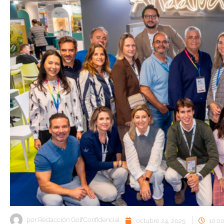
por
Redacción GolfConfidencial
octubre 24, 2025
10:0