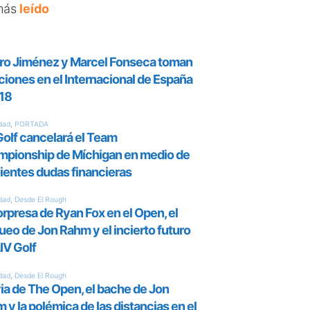
más
leído