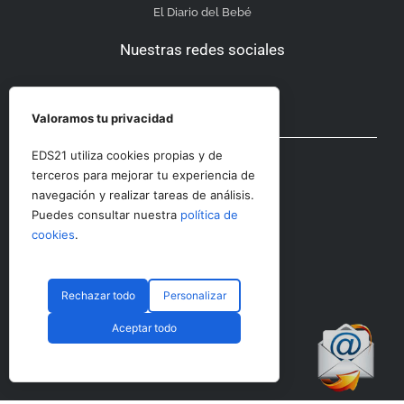
El Diario del Bebé
Nuestras redes sociales
Valoramos tu privacidad
Otras secciones
EDS21 utiliza cookies propias y de
terceros para mejorar tu experiencia de
navegación y realizar tareas de análisis.
Contacto
Puedes consultar nuestra
política de
Aviso Legal
cookies
.
Rechazar todo
Personalizar
© CopyRight 2023 RRHHDigital
Aceptar todo