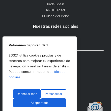
PadelSpain
RRHHDigital
El Diario del Bebé
Nuestras redes sociales
Valoramos tu privacidad
Otras secciones
EDS21 utiliza cookies propias y de
terceros para mejorar tu experiencia de
navegación y realizar tareas de análisis.
Contacto
Puedes consultar nuestra
política de
Aviso Legal
cookies
.
Rechazar todo
Personalizar
© CopyRight 2023 RRHHDigital
Aceptar todo