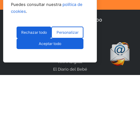
Puedes consultar nuestra
política de
cookies
.
Otros periódicos del Grupo
Rechazar todo
Personalizar
AltoDirectivo
Aceptar todo
SerComercial
PadelSpain
RRHHDigital
El Diario del Bebé
Nuestras redes sociales
Otras secciones
Contacto