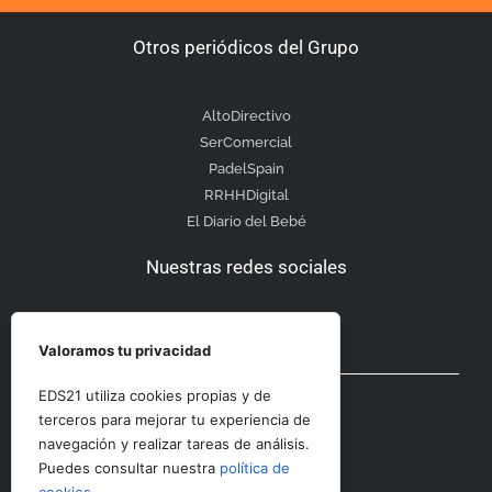
Otros periódicos del Grupo
AltoDirectivo
SerComercial
PadelSpain
RRHHDigital
El Diario del Bebé
Nuestras redes sociales
Valoramos tu privacidad
Otras secciones
EDS21 utiliza cookies propias y de
terceros para mejorar tu experiencia de
navegación y realizar tareas de análisis.
Contacto
Puedes consultar nuestra
política de
Aviso Legal