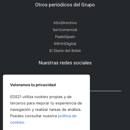
Otros periódicos del Grupo
AltoDirectivo
SerComercial
PadelSpain
RRHHDigital
El Diario del Bebé
Nuestras redes sociales
Valoramos tu privacidad
Otras secciones
EDS21 utiliza cookies propias y de
terceros para mejorar tu experiencia de
navegación y realizar tareas de análisis.
Contacto
Puedes consultar nuestra
política de
Aviso Legal
cookies
.