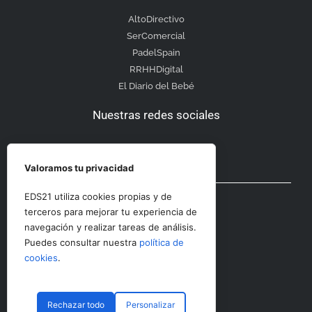
AltoDirectivo
SerComercial
PadelSpain
RRHHDigital
El Diario del Bebé
Nuestras redes sociales
Valoramos tu privacidad
Otras secciones
EDS21 utiliza cookies propias y de
terceros para mejorar tu experiencia de
navegación y realizar tareas de análisis.
Contacto
Puedes consultar nuestra
política de
Aviso Legal
cookies
.
Rechazar todo
Personalizar