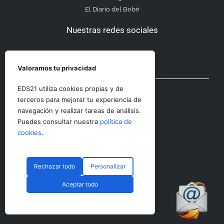
El Diario del Bebé
Nuestras redes sociales
Valoramos tu privacidad
Otras secciones
EDS21 utiliza cookies propias y de
terceros para mejorar tu experiencia de
navegación y realizar tareas de análisis.
Contacto
Puedes consultar nuestra
política de
Aviso Legal
cookies
.
Rechazar todo
Personalizar
© CopyRight 2023 RRHHDigital
Aceptar todo