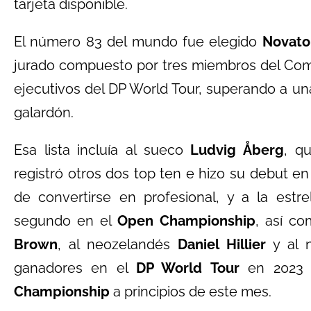
tarjeta disponible.
El número 83 del mundo fue elegido
Novato
jurado compuesto por tres miembros del Com
ejecutivos del DP World Tour, superando a una 
galardón.
Esa lista incluía al sueco
Ludvig Åberg
, q
registró otros dos top ten e hizo su debut en
de convertirse en profesional, y a la estr
segundo en el
Open Championship
, así c
Brown
, al neozelandés
Daniel Hillier
y al n
ganadores en el
DP World Tour
en 2023 y
Championship
a principios de este mes.