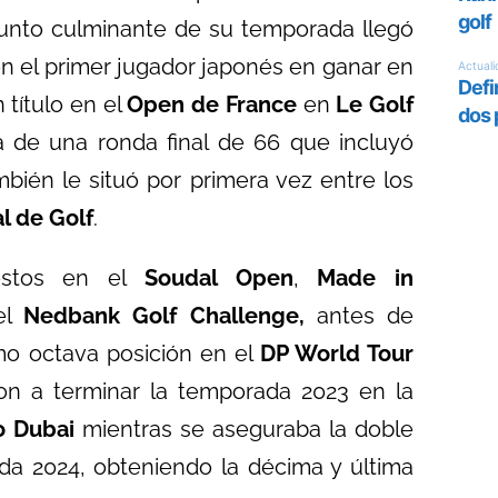
punto culminante de su temporada llegó
en el primer jugador japonés en ganar en
título en el
Open de France
en
Le Golf
ía de una ronda final de 66 que incluyó
mbién le situó por primera vez entre los
al de Golf
.
uestos en el
Soudal Open
,
Made in
el
Nedbank Golf Challenge,
antes de
mo octava posición en el
DP World Tour
on a terminar la temporada 2023 en la
o Dubai
mientras se aseguraba la doble
a 2024, obteniendo la décima y última