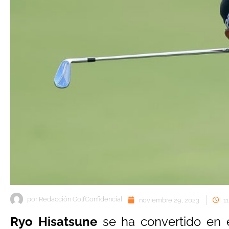
por
Redacción GolfConfidencial
noviembre 29, 2023
1
Ryo Hisatsune
se ha convertido en e