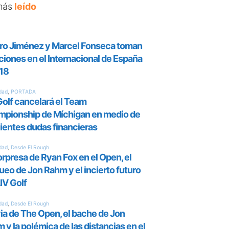
más
leído