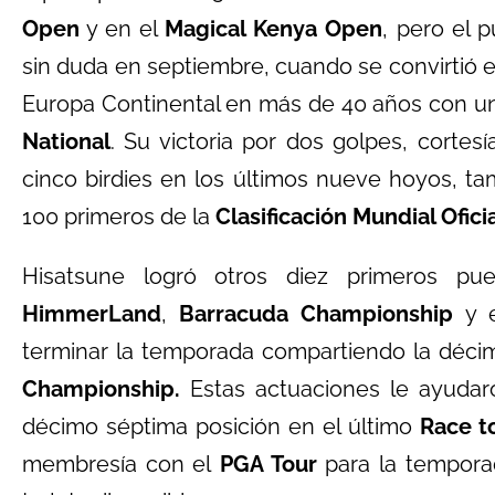
Open
y en el
Magical Kenya Open
, pero el 
sin duda en septiembre, cuando se convirtió 
Europa Continental en más de 40 años con un 
National
. Su victoria por dos golpes, cortes
cinco birdies en los últimos nueve hoyos, ta
100 primeros de la
Clasificación Mundial Ofici
Hisatsune logró otros diez primeros p
HimmerLand
,
Barracuda Championship
y 
terminar la temporada compartiendo la déci
Championship.
Estas actuaciones le ayudar
décimo séptima posición en el último
Race t
membresía con el
PGA Tour
para la temporad