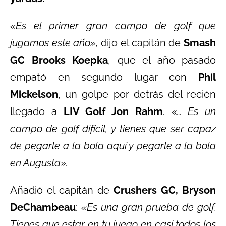
«Es el primer gran campo de golf que
jugamos este año»,
dijo el capitán de
Smash
GC Brooks Koepka
, que el año pasado
empató en segundo lugar con
Phil
Mickelson
, un golpe por detrás del recién
llegado a
LIV Golf Jon Rahm
. «
… Es un
campo de golf difícil, y tienes que ser capaz
de pegarle a la bola aquí y pegarle a la bola
en Augusta».
Añadió el capitán de
Crushers GC, Bryson
DeChambeau
:
«Es una gran prueba de golf.
Tienes que estar en tu juego en casi todos los