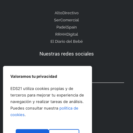
AltoDirectivo
SerComercial
PadelSpain
RRHHDigital
El Diario del Bebé
Nuestras redes sociales
Valoramos tu privacidad
Otras secciones
EDS21 utiliza cookies propias y de
terceros para mejorar tu experiencia de
navegación y realizar tareas de análisis.
Contacto
Puedes consultar nuestra
política de
Aviso Legal
cookies
.