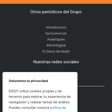
Otros periódicos del Grupo
AltoDirectivo
SerComercial
PadelSpain
RRHHDigital
El Diario del Bebé
Nuestras redes sociales
Valoramos tu privacidad
Otras secciones
EDS21 utiliza cookies propias y de
terceros para mejorar tu experiencia de
navegación y realizar tareas de análisis.
Contacto
Puedes consultar nuestra
política de