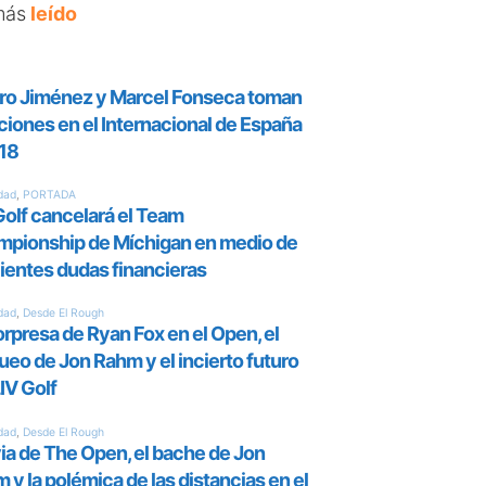
más
leído