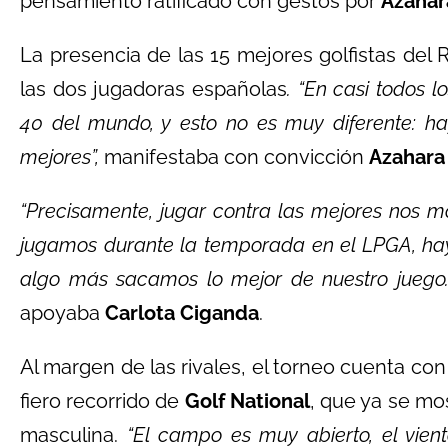
pensamiento ratificado con gestos por
Azahar
La presencia de las 15 mejores golfistas del
las dos jugadoras españolas
. “En casi todos 
40 del mundo, y esto no es muy diferente: h
mejores”,
manifestaba con convicción
Azahara
“Precisamente, jugar contra las mejores nos m
jugamos durante la temporada en el LPGA, hay 
algo más sacamos lo mejor de nuestro juego. 
apoyaba
Carlota Ciganda
.
Al margen de las rivales, el torneo cuenta co
fiero recorrido de
Golf National
, que ya se mo
masculina.
“El campo es muy abierto, el vien