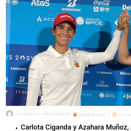
por
Redacción GolfConfidencial
agosto 6, 2024
10:20 
Carlota Ciganda y Azahara Muñoz, a