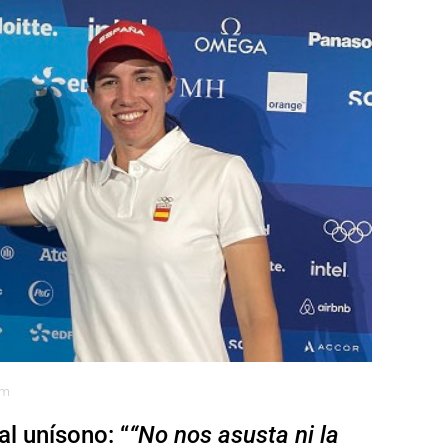
am
l unísono: “
“No nos asusta ni la