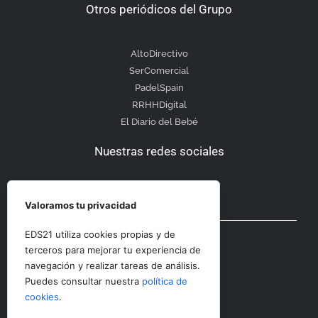
Otros periódicos del Grupo
AltoDirectivo
SerComercial
PadelSpain
RRHHDigital
El Diario del Bebé
Nuestras redes sociales
Valoramos tu privacidad
Otras secciones
EDS21 utiliza cookies propias y de
terceros para mejorar tu experiencia de
navegación y realizar tareas de análisis.
Contacto
Puedes consultar nuestra
política de
Aviso Legal
cookies
.