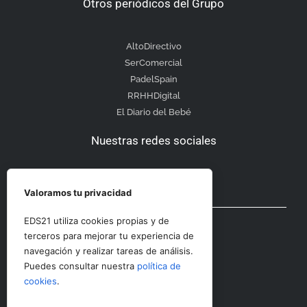
Otros periódicos del Grupo
AltoDirectivo
SerComercial
PadelSpain
RRHHDigital
El Diario del Bebé
Nuestras redes sociales
Valoramos tu privacidad
Otras secciones
EDS21 utiliza cookies propias y de
terceros para mejorar tu experiencia de
navegación y realizar tareas de análisis.
Contacto
Puedes consultar nuestra
política de
Aviso Legal
cookies
.