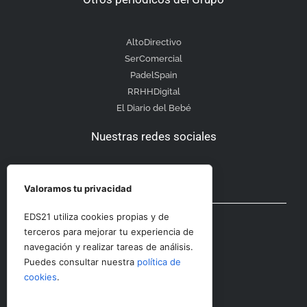
AltoDirectivo
SerComercial
PadelSpain
RRHHDigital
El Diario del Bebé
Nuestras redes sociales
Valoramos tu privacidad
Otras secciones
EDS21 utiliza cookies propias y de
terceros para mejorar tu experiencia de
navegación y realizar tareas de análisis.
Contacto
Puedes consultar nuestra
política de
Aviso Legal
cookies
.