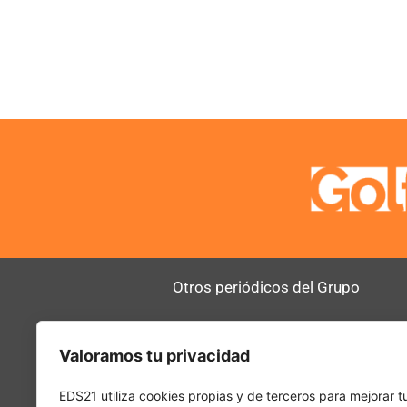
Otros periódicos del Grupo
AltoDirectivo
RRHHDigital
Valoramos tu privacidad
SerComercial
El Diario del 
PadelSpain
EDS21 utiliza cookies propias y de terceros para mejorar t