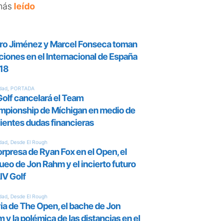
más
leído