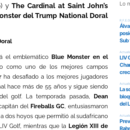
Lo 
o) y
The Cardinal at Saint John’s
nster del Trump National Doral
Doral
ará el emblemático
Blue Monster en el
cado como uno de los mejores campos
r
ha desafiado a los mejores jugadores
nal hace más de 55 años y sigue siendo
del golf. La temporada pasada,
Dean
 capitán del
Fireballs GC
, entusiasmaron
 a dos hoyos que permitió al sudafricano
 LIV Golf, mientras que la
Legión XIII de