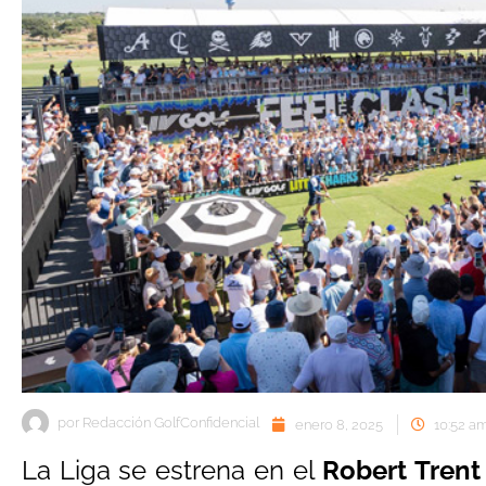
por
Redacción GolfConfidencial
enero 8, 2025
10:52 a
La Liga se estrena en el
Robert Trent