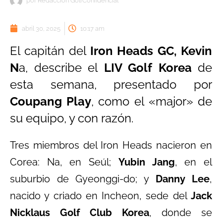
por
Redacción GolfConfidencial
abril 30, 2025
10:17 am
El capitán del
Iron Heads GC, Kevin
N
a, describe el
LIV Golf Korea
de
esta semana, presentado por
Coupang Play
, como el «major» de
su equipo, y con razón.
Tres miembros del Iron Heads nacieron en
Corea: Na, en Seúl;
Yubin Jang
, en el
suburbio de Gyeonggi-do; y
Danny Lee
,
nacido y criado en Incheon, sede del
Jack
Nicklaus Golf Club Korea
, donde se