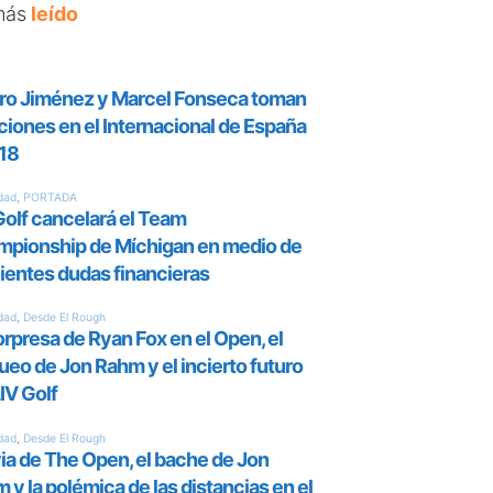
más
leído