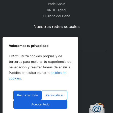
PadelSpain
RRHHDigital
El Diario del Bebé
Nuestras redes sociales
Valoramos tu privacidad
Otras secciones
EDS21 utiliza cookies propias y de
terceros para mejorar tu experiencia de
navegación y realizar tareas de análisis.
Contacto
Puedes consultar nuestra
política de
Aviso Legal
cookies
.
Rechazar todo
Personalizar
© CopyRight 2023 RRHHDigital
Aceptar todo