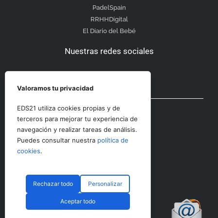
PadelSpain
RRHHDigital
El Diario del Bebé
Nuestras redes sociales
Valoramos tu privacidad
Otras secciones
EDS21 utiliza cookies propias y de
terceros para mejorar tu experiencia de
navegación y realizar tareas de análisis.
Contacto
Puedes consultar nuestra
política de
Aviso Legal
cookies
.
Rechazar todo
Personalizar
© CopyRight 2023 RRHHDigital
Aceptar todo