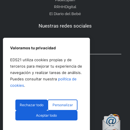
RRHHDigital
El Diario del Bebé
Nuestras redes sociales
Valoramos tu privacidad
Otras secciones
EDS21 utiliza cookies propias y de
terceros para mejorar tu experiencia de
navegación y realizar tareas de análisis.
Contacto
Puedes consultar nuestra
política de
Aviso Legal
cookies
.
Rechazar todo
Personalizar
© CopyRight 2023 RRHHDigital
Aceptar todo