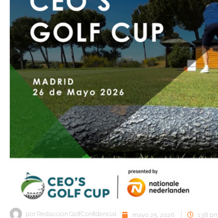
por
Redacción GolfConfidencial
mayo 25, 2026
1:38 p