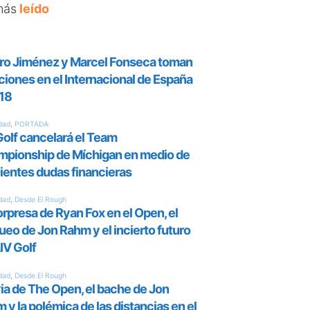
más
leído