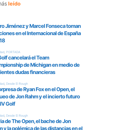
más
leído