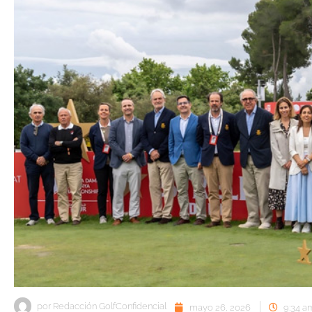
por
Redacción GolfConfidencial
mayo 26, 2026
9:34 a