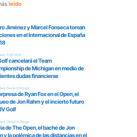
más
leído