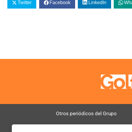
Twitter
Facebook
LinkedIn
Wh
Otros periódicos del Grupo
AltoDirectivo
RRHHDigital