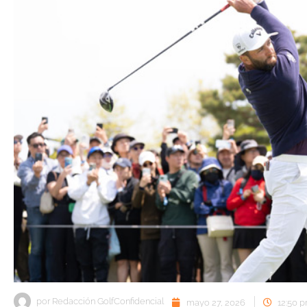
por
Redacción GolfConfidencial
mayo 27, 2026
12:50 