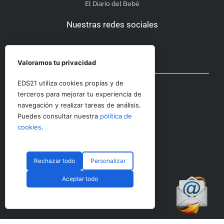
El Diario del Bebé
Nuestras redes sociales
Valoramos tu privacidad
Otras secciones
EDS21 utiliza cookies propias y de
terceros para mejorar tu experiencia de
navegación y realizar tareas de análisis.
Contacto
Puedes consultar nuestra
política de
Aviso Legal
cookies
.
Rechazar todo
Personalizar
© CopyRight 2023 RRHHDigital
Aceptar todo